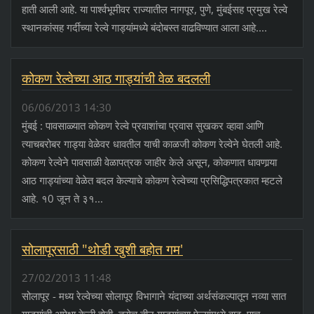
हाती आली आहे. या पार्श्‍वभूमीवर राज्यातील नागपूर, पुणे, मुंबईसह प्रमुख रेल्वे
स्थानकांसह गर्दीच्या रेल्वे गाड्यांमध्ये बंदोबस्त वाढविण्यात आला आहे....
कोकण रेल्वेच्या आठ गाड्यांची वेळ बदलली
06/06/2013 14:30
मुंबई : पावसाळ्यात कोकण रेल्वे प्रवाशांचा प्रवास सुखकर व्हावा आणि
त्याचबरोबर गाड्या वेळेवर धावतील याची काळजी कोकण रेल्वेने घेतली आहे.
कोकण रेल्वेने पावसाळी वेळापत्रक जाहीर केले असून, कोकणात धावणार्‍या
आठ गाड्यांच्या वेळेत बदल केल्याचे कोकण रेल्वेच्या प्रसिद्धिपत्रकात म्हटले
आहे. १0 जून ते ३१...
सोलापूरसाठी "थोडी खुशी बहोत गम'
27/02/2013 11:48
सोलापूर - मध्य रेल्वेच्या सोलापूर विभागाने यंदाच्या अर्थसंकल्पातून नव्या सात
गाड्यांची अपेक्षा केली होती. तसेच तीन गाड्यांच्या फेऱ्यांमध्ये वाढ, पाच