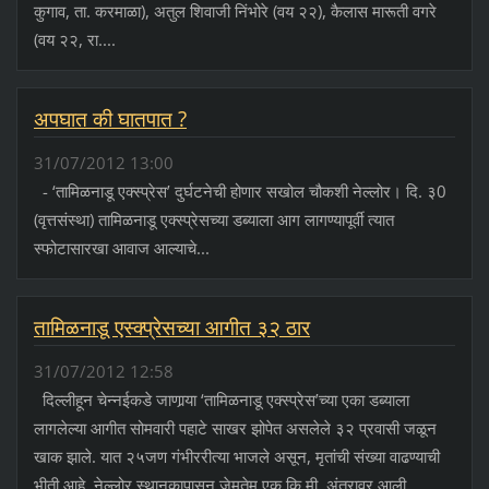
कुगाव, ता. करमाळा), अतुल शिवाजी निंभोरे (वय २२), कैलास मारूती वगरे
(वय २२, रा....
अपघात की घातपात ?
31/07/2012 13:00
- ‘तामिळनाडू एक्स्प्रेस’ दुर्घटनेची होणार सखोल चौकशी नेल्लोर। दि. ३0
(वृत्तसंस्था) तामिळनाडू एक्स्प्रेसच्या डब्याला आग लागण्यापूर्वी त्यात
स्फोटासारखा आवाज आल्याचे...
तामिळनाडू एस्क्प्रेसच्या आगीत ३२ ठार
31/07/2012 12:58
दिल्लीहून चेन्नईकडे जाणार्‍या ‘तामिळनाडू एक्स्प्रेस’च्या एका डब्याला
लागलेल्या आगीत सोमवारी पहाटे साखर झोपेत असलेले ३२ प्रवासी जळून
खाक झाले. यात २५जण गंभीररीत्या भाजले असून, मृतांची संख्या वाढण्याची
भीती आहे. नेल्लोर स्थानकापासून जेमतेम एक कि.मी. अंतरावर आली